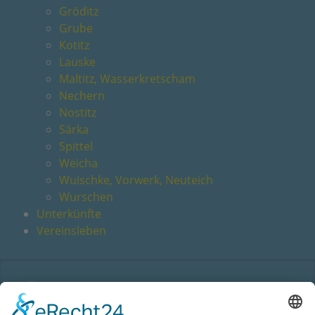
Gröditz
Grube
Kotitz
Lauske
Maltitz, Wasserkretscham
Nechern
Nostitz
Särka
Spittel
Weicha
Wuischke, Vorwerk, Neuteich
Wurschen
Unterkünfte
Vereinsleben
Willkommen
Barrierefreiheit