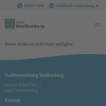
035876 4400
info@stadt-weissenberg.de
Zum Hauptinhalt springen
Sie sind hier:
Willkommen
Tourismus - Freizeit
Veranstaltungen
Details
Dieser Artikel ist nicht mehr verfügbar.
Stadtverwaltung Weißenberg
August-Bebel-Platz 1
02627 Weißenberg
Kontakt