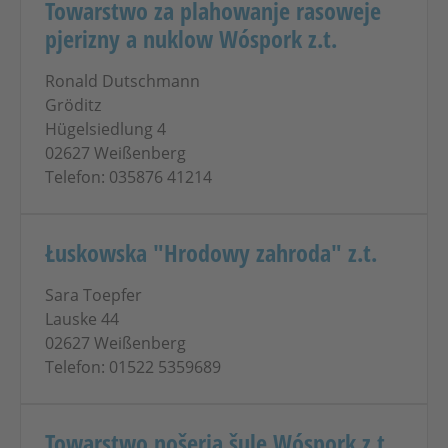
Towarstwo za plahowanje rasoweje
pjerizny a nuklow Wóspork z.t.
Ronald Dutschmann
Gröditz
Hügelsiedlung 4
02627 Weißenberg
Telefon: 035876 41214
Łuskowska "Hrodowy zahroda" z.t.
Sara Toepfer
Lauske 44
02627 Weißenberg
Telefon: 01522 5359689
Towarstwo nošerja šule Wóspork z.t.