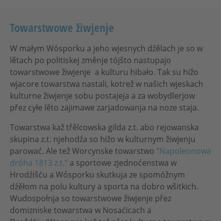
Towarstwowe žiwjenje
W małym Wósporku a jeho wjesnych dźělach je so w
lětach po politiskej změnje tójšto nastupajo
towarstwowe žiwjenje a kulturu hibało. Tak su hižo
wjacore towarstwa nastali, kotrež w našich wjeskach
kulturne žiwjenje sobu postajeja a za wobydlerjow
přez cyłe lěto zajimawe zarjadowanja na noze staja.
Towarstwa kaž třělcowska gilda z.t. abo rejowanska
skupina z.t. njehodźa so hižo w kulturnym žiwjenju
parować. Ale tež Worcynske towarstwo
“Napoleonowa
dróha 1813 z.t.”
a sportowe zjednoćenstwa w
Hrodźišću a Wósporku skutkuja ze spomóžnym
dźěłom na polu kultury a sporta na dobro wšitkich.
Wudospołnja so towarstwowe žiwjenje přez
domizniske towarstwa w Nosaćicach a