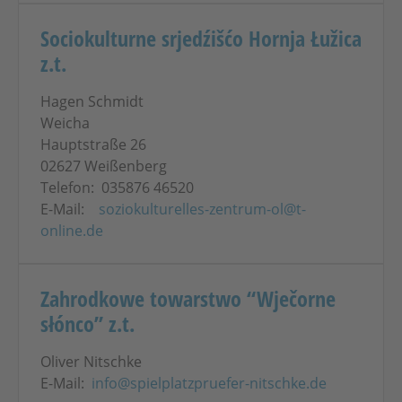
Sociokulturne srjedźišćo Hornja Łužica
z.t.
Hagen Schmidt
Weicha
Hauptstraße 26
02627 Weißenberg
Telefon: 035876 46520
E-Mail:
soziokulturelles-zentrum-ol@t-
online.de
Zahrodkowe towarstwo “Wječorne
słónco” z.t.
Oliver Nitschke
E-Mail:
info@spielplatzpruefer-nitschke.de