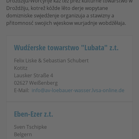
Droždźiju/Worcynje kaž tež přez kulturne towarstwo w
Droždźiju, kotrež kóžde lěto derje wopytane
domizniske swjedźenje organizuja a stawizny a
přitomnosć swojich wjeskow wurjadnje wobdźěłaja.
Wudźerske towarstwo "Lubata" z.t.
Felix Liske & Sebastian Schubert
Kotitz
Lausker Straße 4
02627 Weißenberg
E-Mail:
info@av-loebauer-wasser.lvsa-online.de
Eben-Ezer z.t.
Sven Tschipke
Belgern