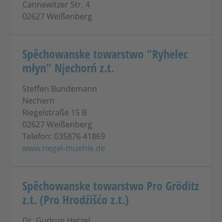
Cannewitzer Str. 4
02627 Weißenberg
Spěchowanske towarstwo "Ryhelec
młyn" Njechorń z.t.
Steffen Bundemann
Nechern
Riegelstraße 15 B
02627 Weißenberg
Telefon: 035876 41869
www.riegel-muehle.de
Spěchowanske towarstwo Pro Gröditz
z.t. (Pro Hrodźišćo z.t.)
Dr. Gudrun Hetzel