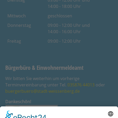
Dienstag
09:00 - 12:00 Uhr und
14:00 - 18:00 Uhr
Mittwoch
geschlossen
Donnerstag
09:00 - 12:00 Uhr und
14:00 - 16:00 Uhr
Freitag
09:00 - 12:00 Uhr
Bürgerbüro & Einwohnermeldeamt
Wir bitten Sie weiterhin um vorherige
Terminvereinbarung unter Tel.
035876 44013
oder
buergerbuero@stadt-weissenberg.de
Dankeschön!