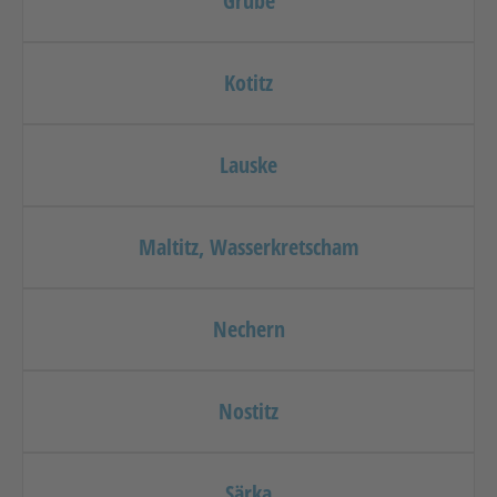
Grube
Kotitz
Lauske
Maltitz, Wasserkretscham
Nechern
Nostitz
Särka